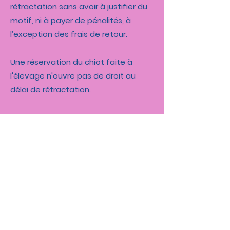
rétractation sans avoir à justifier du
motif, ni à payer de pénalités, à
l’exception des frais de retour.
Une réservation du chiot faite à
l'élevage n'ouvre pas de droit au
délai de rétractation.
Le petit mot de l'éleveur
Je ne suis pas "Madame soleil", pour
vous prédire le poids et le physique
de votre futur compagnon.
Le plus beau des chiots peut évoluer
moins bien qu'on ne le pensait.
C'est un risque à courir en l'achetant
à 8 semaines.
Aucun éleveur sérieux ne vous